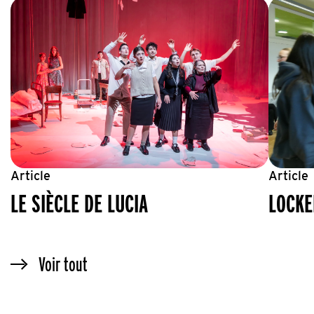
LE SIÈCLE DE LUCIA
LOCKER ROOM 
Article
Article
LOCKE
LE SIÈCLE DE LUCIA
Voir tout