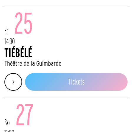
25
Fr
14:30
TIÉBÉLÉ
Théâtre de la Guimbarde
>
Tickets
27
So