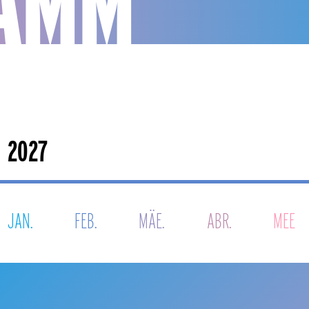
AMM
JAN.
FEB.
MÄE.
ABR.
MEE