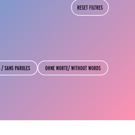
RESET FILTRES
 / SANS PAROLES
OHNE WORTE/ WITHOUT WORDS