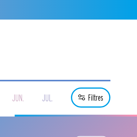
JUN.
JUL.
Filtres