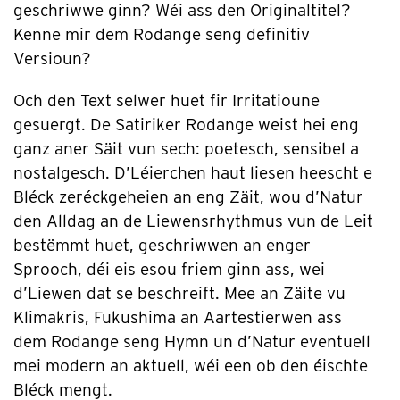
geschriwwe ginn? Wéi ass den Originaltitel?
Kenne mir dem Rodange seng definitiv
Versioun?
Och den Text selwer huet fir Irritatioune
gesuergt. De Satiriker Rodange weist hei eng
ganz aner Säit vun sech: poetesch, sensibel a
nostalgesch. D’Léierchen haut liesen heescht e
Bléck zeréckgeheien an eng Zäit, wou d’Natur
den Alldag an de Liewensrhythmus vun de Leit
bestëmmt huet, geschriwwen an enger
Sprooch, déi eis esou friem ginn ass, wei
d’Liewen dat se beschreift. Mee an Zäite vu
Klimakris, Fukushima an Aartestierwen ass
dem Rodange seng Hymn un d’Natur eventuell
mei modern an aktuell, wéi een ob den éischte
Bléck mengt.