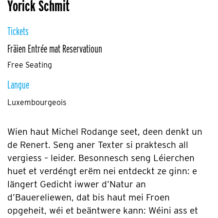
Yorick Schmit
Tickets
Fräien Entrée mat Reservatioun
Free Seating
Langue
Luxembourgeois
Wien haut Michel Rodange seet, deen denkt un
de Renert. Seng aner Texter si praktesch all
vergiess – leider. Besonnesch seng Léierchen
huet et verdéngt erëm nei entdeckt ze ginn: e
längert Gedicht iwwer d’Natur an
d’Bauereliewen, dat bis haut mei Froen
opgeheit, wéi et beäntwere kann: Wéini ass et