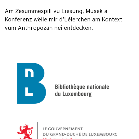
Am Zesummespill vu Liesung, Musek a
Konferenz wëlle mir d’Léierchen am Kontext
vum Anthropozän nei entdecken.