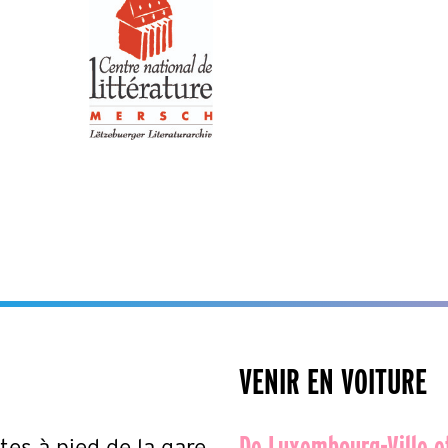
VENIR EN VOITURE
De Luxembourg-Ville e
es à pied de la gare