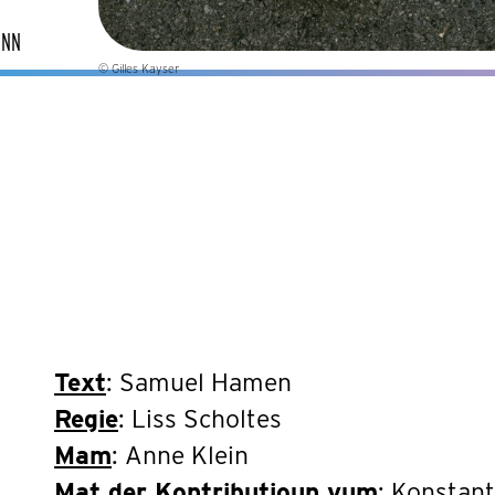
INN
© Gilles Kayser
Text
: Samuel Hamen
Regie
: Liss Scholtes
Mam
: Anne Klein
Mat der Kontributioun vum
: Konstan