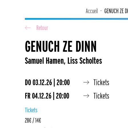
Accueil
GENUCH ZE D
Retour
GENUCH ZE DINN
Samuel Hamen, Liss Scholtes
DO
03.12.26 | 20:00
Tickets
FR
04.12.26 | 20:00
Tickets
Tickets
28€ / 14€