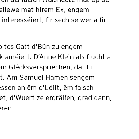
eliewe mat hirem Ex, engem
nteresséiert, fir sech selwer a fir
oltes Gatt d’Bün zu engem
laméiert. D’Anne Klein als flucht a
em Glécksverspriechen, dat fir
llt. Am Samuel Hamen sengem
essen an ëm d’Léift, ëm falsch
et, d’Wuert ze ergräifen, grad dann,
eren.