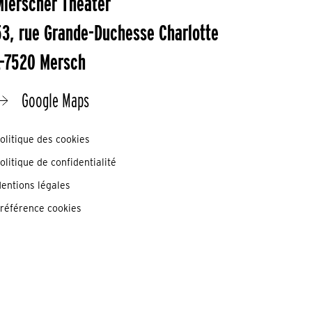
Mierscher Theater
53, rue Grande-Duchesse Charlotte
L-7520 Mersch
Google Maps
olitique des cookies
olitique de confidentialité
entions légales
référence cookies