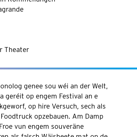
sagrande
er Theater
onolog genee sou wéi an der Welt,
a geréit op engem Festival an e
kgeworf, op hire Versuch, sech als
 Foodtruck opzebauen. Am Damp
d’Froe vun engem souveräne
ren als falsch Wäisheete mat op de