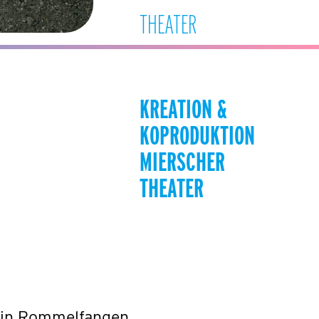
THEATER
KREATION & 
KOPRODUKTION 
MIERSCHER 
THEATER
tin Rommelfangen