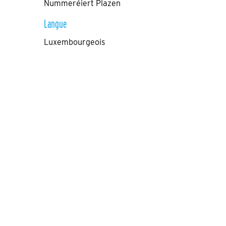
Nummeréiert Plazen
Langue
Luxembourgeois