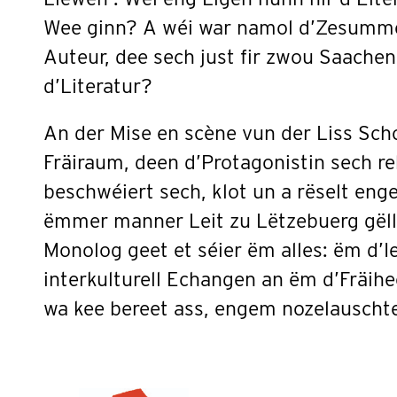
Wee ginn? A wéi war namol d’Zesumm
Auteur, dee sech just fir zwou Saachen i
d’Literatur?
An der Mise en scène vun der Liss Sch
Fräiraum, deen d’Protagonistin sech rek
beschwéiert sech, klot un a rëselt eng
ëmmer manner Leit zu Lëtzebuerg gë
Monolog geet et séier ëm alles: ëm d’I
interkulturell Echangen an ëm d’Fräihe
wa kee bereet ass, engem nozelauscht