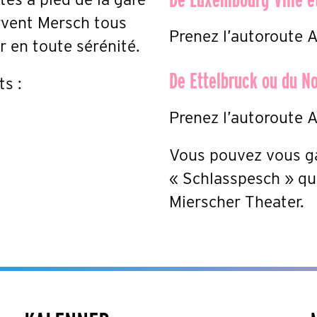
rvent Mersch tous
Prenez l’autoroute A
ur en toute sérénité.
De Ettelbruck ou du N
s :
Prenez l’autoroute A
Vous pouvez vous ga
« Schlasspesch » qui
Mierscher Theater.