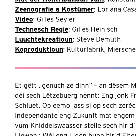
Zeenografie a Kostümer
: Loriana Ca
Video
: Gilles Seyler
Technesch Regie
: Gilles Heinisch
Luuchtekreatioun
: Steve Demuth
Koproduktioun
: Kulturfabrik, Miersch
Et gëtt „genuch ze dinn“ – an dësem M
déi sech Lëtzebuerg nennt: Eng jonk Fr
Schluet. Op eemol ass si op sech zeréc
Independante eng Zukunft mat engem
vum Kniddelswaasser stelle sech hir 
Liewen : Wéi eng Ligen hunn hir d’Elte