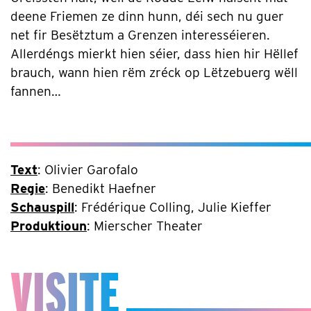
deene Friemen ze dinn hunn, déi sech nu guer
net fir Besëtztum a Grenzen interesséieren.
Allerdéngs mierkt hien séier, dass hien hir Hëllef
brauch, wann hien rëm zréck op Lëtzebuerg wëll
fannen…
Text
: Olivier Garofalo
Regie
: Benedikt Haefner
Schauspill
: Frédérique Colling, Julie Kieffer
Produktioun
: Mierscher Theater
VISITE