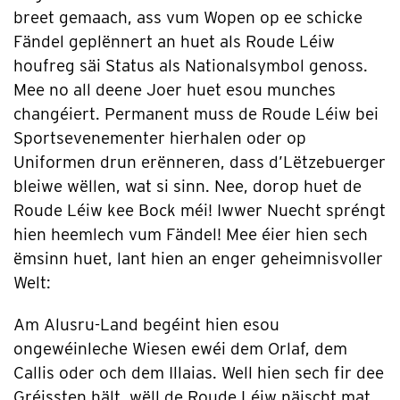
breet gemaach, ass vum Wopen op ee schicke
Fändel geplënnert an huet als Roude Léiw
houfreg säi Status als Nationalsymbol genoss.
Mee no all deene Joer huet esou munches
changéiert. Permanent muss de Roude Léiw bei
Sportsevenementer hierhalen oder op
Uniformen drun erënneren, dass d’Lëtzebuerger
bleiwe wëllen, wat si sinn. Nee, dorop huet de
Roude Léiw kee Bock méi! Iwwer Nuecht spréngt
hien heemlech vum Fändel! Mee éier hien sech
ëmsinn huet, lant hien an enger geheimnisvoller
Welt:
Am Alusru-Land begéint hien esou
ongewéinleche Wiesen ewéi dem Orlaf, dem
Callis oder och dem Illaias. Well hien sech fir dee
Gréissten hält, wëll de Roude Léiw näischt mat