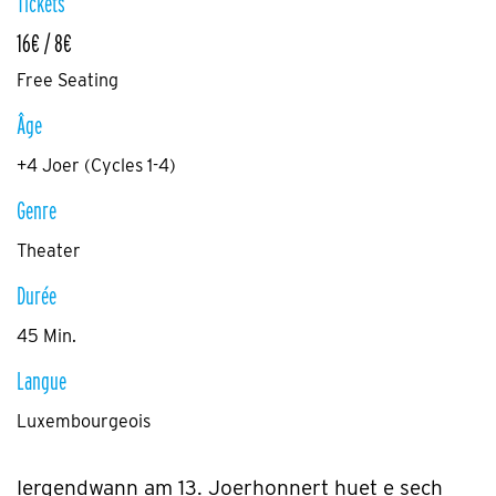
Tickets
16€ / 8€
Free Seating
Âge
+4 Joer (Cycles 1-4)
Genre
Theater
Durée
45 Min.
Langue
Luxembourgeois
Iergendwann am 13. Joerhonnert huet e sech