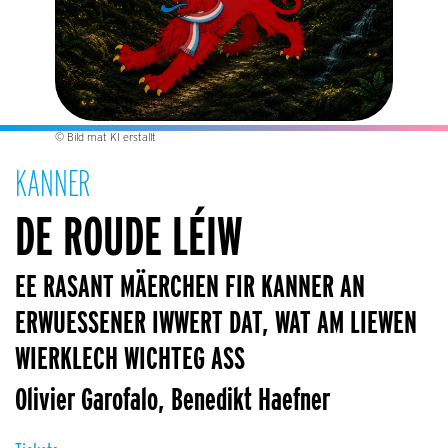
© Bild mat KI erstallt
KANNER
DE ROUDE LÉIW
EE RASANT MÄERCHEN FIR KANNER AN
ERWUESSENER IWWERT DAT, WAT AM LIEWEN
WIERKLECH WICHTEG ASS
Olivier Garofalo, Benedikt Haefner