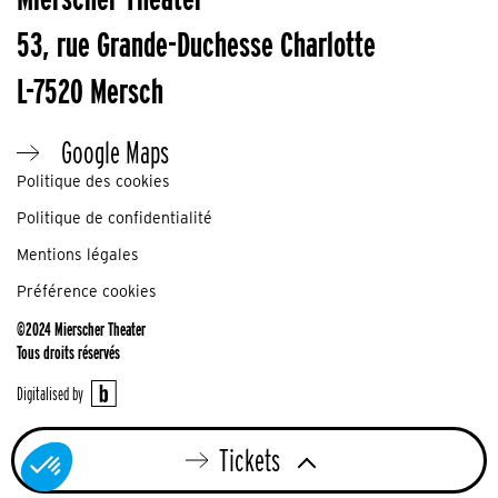
53, rue Grande-Duchesse Charlotte
L-7520 Mersch
Google Maps
Politique des cookies
Politique de confidentialité
Mentions légales
Préférence cookies
©2024 Mierscher Theater
Tous droits réservés
Digitalised by
SO
13.12.26 | 11:00
Tickets
Tickets