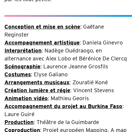
Conception et mise en scène
: Gaëtane
Reginster
Accompagnement artistique
: Daniela Ginevro
Interprétation
: Nadège Ouédraogo, en
alternance avec Alex Lobo et Bérénice De Clercq
Scénographie
: Laurence Jeanne Grosfils
Costumes
: Elyse Galiano
Arrangements musicaux
: Zouratié Koné
Création lumière et régie
: Vincent Stevens
Animation vidéo
: Mathieu Georis
Accompagnement du projet au Burkina Faso
:
Laure Guiré
Production
: Théâtre de la Guimbarde
Coproduction
: Projet européen Mapping, A map