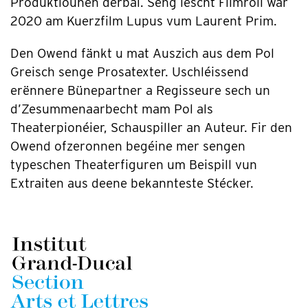
Produktiounen derbäi. Seng lescht Filmroll war
2020 am Kuerzfilm Lupus vum Laurent Prim.
Den Owend fänkt u mat Auszich aus dem Pol
Greisch senge Prosatexter. Uschléissend
erënnere Bünepartner a Regisseure sech un
d’Zesummenaarbecht mam Pol als
Theaterpionéier, Schauspiller an Auteur. Fir den
Owend ofzeronnen begéine mer sengen
typeschen Theaterfiguren um Beispill vun
Extraiten aus deene bekannteste Stécker.