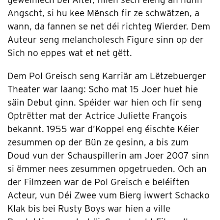
Angscht, si hu kee Mënsch fir ze schwätzen, a
wann, da fannen se net déi richteg Wierder. Dem
Auteur seng melancholesch Figure sinn op der
Sich no eppes wat et net gëtt.
Dem Pol Greisch seng Karriär am Lëtzebuerger
Theater war laang: Scho mat 15 Joer huet hie
säin Debut ginn. Spéider war hien och fir seng
Optrëtter mat der Actrice Juliette François
bekannt. 1955 war d’Koppel eng éischte Kéier
zesummen op der Bün ze gesinn, a bis zum
Doud vun der Schauspillerin am Joer 2007 sinn
si ëmmer nees zesummen opgetrueden. Och an
der Filmzeen war de Pol Greisch e beléiften
Acteur, vun Déi Zwee vum Bierg iwwert Schacko
Klak bis bei Rusty Boys war hien a ville