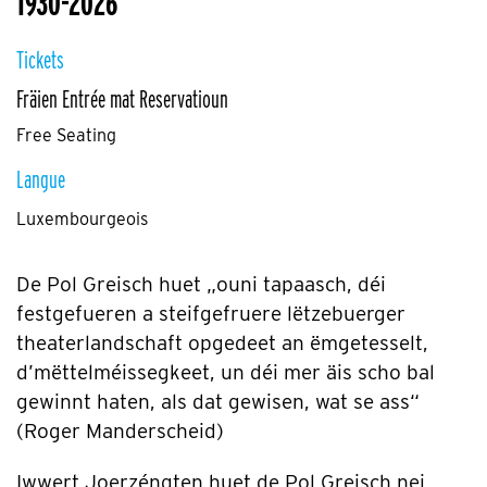
1930-2026
Tickets
Fräien Entrée mat Reservatioun
Free Seating
Langue
Luxembourgeois
De Pol Greisch huet „ouni tapaasch, déi
festgefueren a steifgefruere lëtzebuerger
theaterlandschaft opgedeet an ëmgetesselt,
d’mëttelméissegkeet, un déi mer äis scho bal
gewinnt haten, als dat gewisen, wat se ass“
(Roger Manderscheid)
Iwwert Joerzéngten huet de Pol Greisch nei