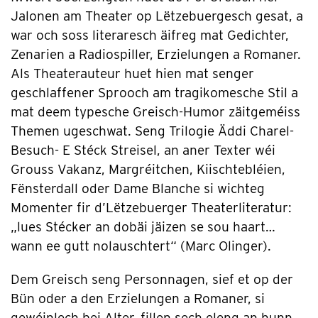
Jalonen am Theater op Lëtzebuergesch gesat, a
war och soss literaresch äifreg mat Gedichter,
Zenarien a Radiospiller, Erzielungen a Romaner.
Als Theaterauteur huet hien mat senger
geschlaffener Sprooch am tragikomesche Stil a
mat deem typesche Greisch-Humor zäitgeméiss
Themen ugeschwat. Seng Trilogie Äddi Charel-
Besuch- E Stéck Streisel, an aner Texter wéi
Grouss Vakanz, Margréitchen, Kiischtebléien,
Fënsterdall oder Dame Blanche si wichteg
Momenter fir d’Lëtzebuerger Theaterliteratur:
„lues Stécker an dobäi jäizen se sou haart…
wann ee gutt nolauschtert“ (Marc Olinger).
Dem Greisch seng Personnagen, sief et op der
Bün oder a den Erzielungen a Romaner, si
gewéinlech bei Alter, fillen sech eleng an hunn