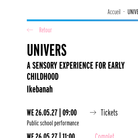
Accueil
UNIV
Retour
UNIVERS
A SENSORY EXPERIENCE FOR EARLY
CHILDHOOD
Ikebanah
WE
26.05.27 | 09:00
Tickets
Public school performance
WE
26.05.27 | 11:00
Complet