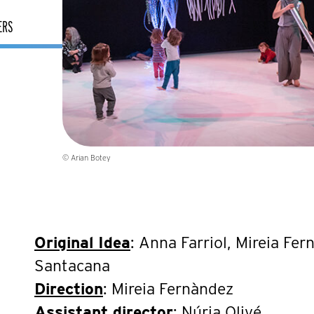
ERS
© Arian Botey
Original Idea
: Anna Farriol, Mireia Fer
Santacana
Direction
: Mireia Fernàndez
Assistant director
: Núria Olivé