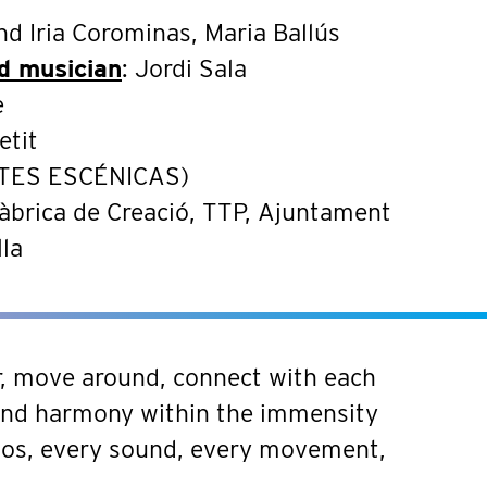
and Iria Corominas, Maria Ballús
d musician
: Jordi Sala
e
etit
RTES ESCÉNICAS)
Fàbrica de Creació, TTP, Ajuntament
lla
r, move around, connect with each
 and harmony within the immensity
smos, every sound, every movement,