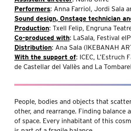
Performers
: Anna Farriol, Jordi Sala 
Sound design, Onstage technician an
Production
: Txell Felip, Engruna Teatr
Co-produced with
: LaSala, Festival elP
Distribution
: Ana Sala (IKEBANAH A
With the support of
: ICEC, L’Estruch 
de Castellar del Vallès and La Tombare
People, bodies and objects that scatte
other, and rearrange. Finding balance
of space. Every inhabitant of this co
is part of a fragile balance.