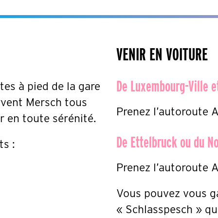
VENIR EN VOITURE
De Luxembourg-Ville e
es à pied de la gare
rvent Mersch tous
Prenez l’autoroute A
ur en toute sérénité.
De Ettelbruck ou du N
s :
Prenez l’autoroute A
Vous pouvez vous ga
« Schlasspesch » qui