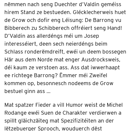
nëmmen nach seng Duechter d’Valdin geméiss
hirem Stand ze bestueden. Glécklecherweis huet
de Grow och dofir eng Léisung: De Barrong vu
Bibberech zu Schibberech offréiert seng Hand!
D’Valdin ass allerdéngs méi um Josep
interesséiert, deen sech neierdéngs beim
Schlass ronderëmdreift, ewéi un deem bossegen
Här aus dem Norde mat enger Ausdrocksweis,
déi kaum ze verstoen ass. Ass dat iwwerhaapt
ee richtege Barrong? Ëmmer méi Zweifel
kommen op, besonnesch nodeems de Grow
bestuel ginn ass …
Mat spatzer Fieder a vill Humor weist de Michel
Rodange ewéi Suen de Charakter verdierwen a
spillt gläichzäiteg mat Spezifizitéiten an der
lëtzebuerger Sprooch, wouduerch dëst