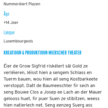
Nummeréiert Plazen
Âge
+14 Joer
Langue
Luxembourgeois
KREATIOUN & PRODUKTIOUN MIERSCHER THEATER
Éier de Grow Sigfrid riskéiert säi Gold ze
verléieren, léisst hien a sengem Schlass en
Tuerm bauen, wou hien all seng Kostbarkeete
verstoppt. Datt de Baumeeschter fir sech an
seng Bouwe Clos a Josep ee Lach an der Mauer
gelooss huet, fir puer Suen ze stibitzen, weess
hien natierlech net. Seng eenzeg Suerg ass