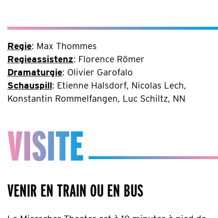
Regie
: Max Thommes
Regieassistenz
: Florence Römer
Dramaturgie
: Olivier Garofalo
Schauspill
: Etienne Halsdorf, Nicolas Lech,
Konstantin Rommelfangen, Luc Schiltz, NN
VISITE
VENIR EN TRAIN OU EN BUS