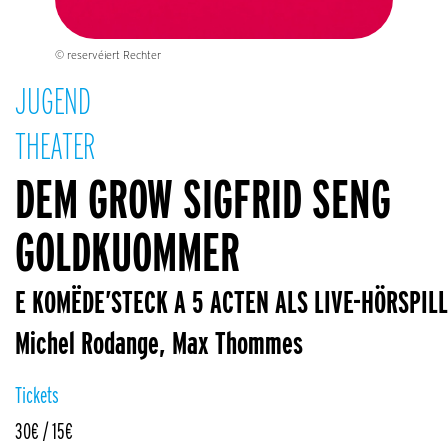
© reservéiert Rechter
JUGEND
THEATER
DEM GROW SIGFRID SENG
GOLDKUOMMER
E KOMËDE’STECK A 5 ACTEN ALS LIVE-HÖRSPILL
Michel Rodange, Max Thommes
Tickets
30€ / 15€