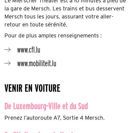
Le Mierscher Theater est à 10 minutes à pied de
la gare de Mersch. Les trains et bus desservent
Mersch tous les jours, assurant votre aller-
retour en toute sérénité.
Pour de plus amples renseignements :
www.cfl.lu
www.mobiliteit.lu
VENIR EN VOITURE
De Luxembourg-Ville et du Sud
Prenez l’autoroute A7, Sortie 4 Mersch.