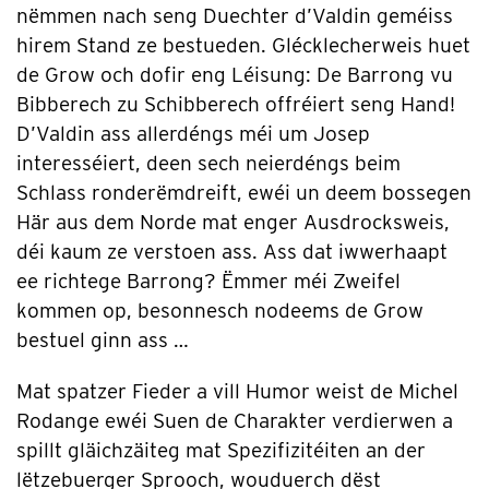
nëmmen nach seng Duechter d’Valdin geméiss
hirem Stand ze bestueden. Glécklecherweis huet
de Grow och dofir eng Léisung: De Barrong vu
Bibberech zu Schibberech offréiert seng Hand!
D’Valdin ass allerdéngs méi um Josep
interesséiert, deen sech neierdéngs beim
Schlass ronderëmdreift, ewéi un deem bossegen
Här aus dem Norde mat enger Ausdrocksweis,
déi kaum ze verstoen ass. Ass dat iwwerhaapt
ee richtege Barrong? Ëmmer méi Zweifel
kommen op, besonnesch nodeems de Grow
bestuel ginn ass …
Mat spatzer Fieder a vill Humor weist de Michel
Rodange ewéi Suen de Charakter verdierwen a
spillt gläichzäiteg mat Spezifizitéiten an der
lëtzebuerger Sprooch, wouduerch dëst