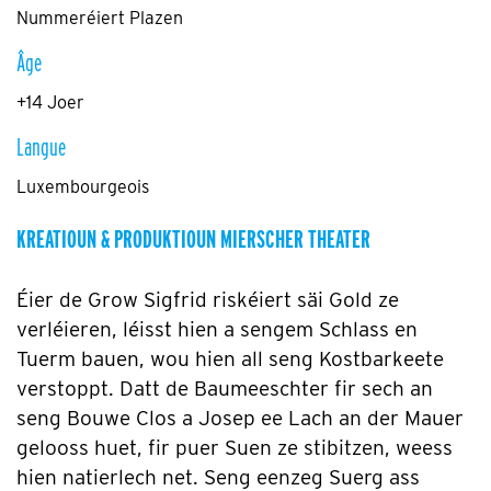
Nummeréiert Plazen
Âge
+14 Joer
Langue
Luxembourgeois
KREATIOUN & PRODUKTIOUN MIERSCHER THEATER
Éier de Grow Sigfrid riskéiert säi Gold ze
verléieren, léisst hien a sengem Schlass en
Tuerm bauen, wou hien all seng Kostbarkeete
verstoppt. Datt de Baumeeschter fir sech an
seng Bouwe Clos a Josep ee Lach an der Mauer
gelooss huet, fir puer Suen ze stibitzen, weess
hien natierlech net. Seng eenzeg Suerg ass