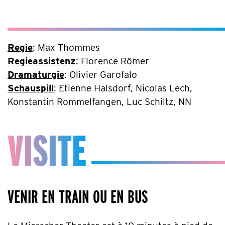
Regie
: Max Thommes
Regieassistenz
: Florence Römer
Dramaturgie
: Olivier Garofalo
Schauspill
: Etienne Halsdorf, Nicolas Lech,
Konstantin Rommelfangen, Luc Schiltz, NN
VISITE
VENIR EN TRAIN OU EN BUS