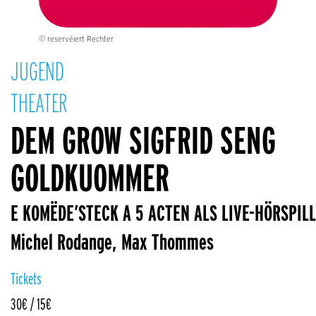
© reservéiert Rechter
JUGEND
THEATER
DEM GROW SIGFRID SENG
GOLDKUOMMER
E KOMËDE’STECK A 5 ACTEN ALS LIVE-HÖRSPILL
Michel Rodange, Max Thommes
Tickets
30€ / 15€