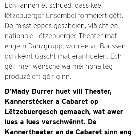
Ech fannen et schued, dass kee
lëtzebuerger Ensembel forméiert gëtt.
Do misst eppes geschéien, vläicht en
nationale Lëtzebuerger Theater mat
engem Danzgrupp, wou ee vu Baussen
och kéint Gäscht mat eranhuelen. Ech
géif mer wënsche wa méi nohalteg
produzéiert géif ginn.
D’Mady Durrer huet vill Theater,
Kannerstécker a Cabaret op
Lëtzebuergesch gemaach, wat awer
lues a lues verschwënnt. De
Kannertheater an de Cabaret sinn eng