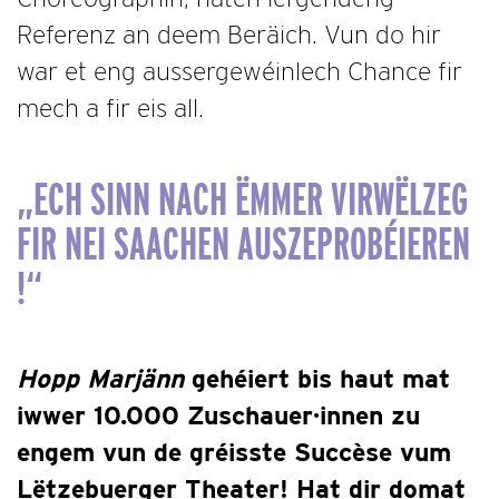
Referenz an deem Beräich. Vun do hir
war et eng aussergewéinlech Chance fir
mech a fir eis all.
„ECH SINN NACH ËMMER VIRWËLZEG
FIR NEI SAACHEN AUSZEPROBÉIEREN
!“
Hopp Marjänn
gehéiert bis haut mat
iwwer 10.000 Zuschauer·innen zu
engem vun de gréisste Succèse vum
Lëtzebuerger Theater! Hat dir domat