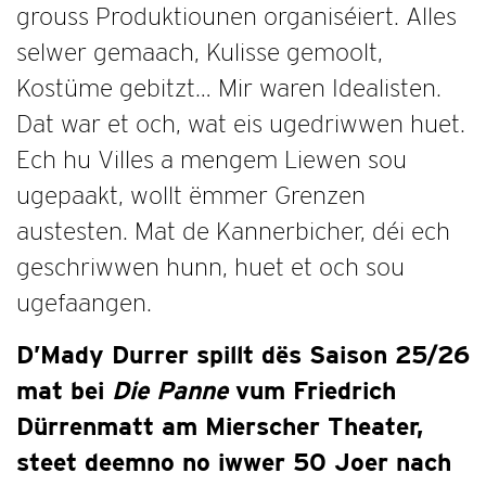
grouss Produktiounen organiséiert. Alles
selwer gemaach, Kulisse gemoolt,
Kostüme gebitzt… Mir waren Idealisten.
Dat war et och, wat eis ugedriwwen huet.
Ech hu Villes a mengem Liewen sou
ugepaakt, wollt ëmmer Grenzen
austesten. Mat de Kannerbicher, déi ech
geschriwwen hunn, huet et och sou
ugefaangen.
D’Mady Durrer spillt dës Saison 25/26
mat bei
Die Panne
vum Friedrich
Dürrenmatt am Mierscher Theater,
steet deemno no iwwer 50 Joer nach