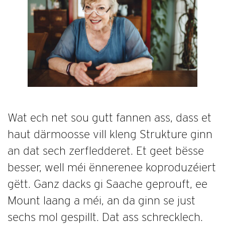
Wat ech net sou gutt fannen ass, dass et
haut därmoosse vill kleng Strukture ginn
an dat sech zerfledderet. Et geet bësse
besser, well méi ënnerenee koproduzéiert
gëtt. Ganz dacks gi Saache geprouft, ee
Mount laang a méi, an da ginn se just
sechs mol gespillt. Dat ass schrecklech.