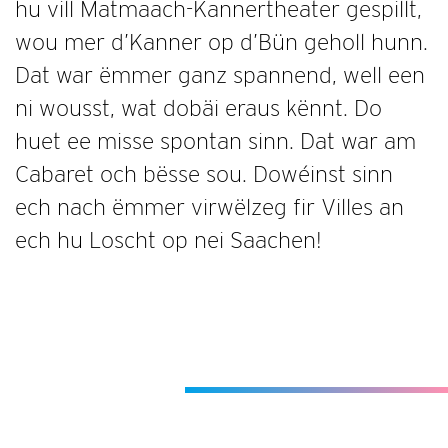
hu vill Matmaach-Kannertheater gespillt,
wou mer d’Kanner op d’Bün geholl hunn.
Dat war ëmmer ganz spannend, well een
ni wousst, wat dobäi eraus kënnt. Do
huet ee misse spontan sinn. Dat war am
Cabaret och bësse sou. Dowéinst sinn
ech nach ëmmer virwëlzeg fir Villes an
ech hu Loscht op nei Saachen!