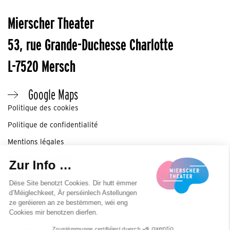
Mierscher Theater
53, rue Grande-Duchesse Charlotte
L-7520 Mersch
Google Maps
Politique des cookies
Politique de confidentialité
Mentions légales
Préférence cookies
©2024 Mierscher Theater
Tous droits réservés
Digitalised by