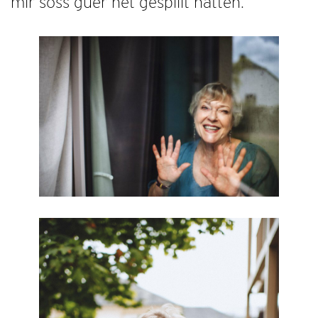
mir soss guer net gespillt hätten.