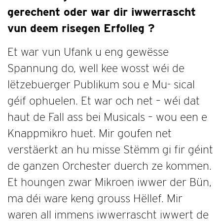
gerechent oder war dir iwwerrascht
vun deem risegen Erfolleg ?
Et war vun Ufank u eng gewësse
Spannung do, well kee wosst wéi de
lëtzebuerger Publikum sou e Mu- sical
géif ophuelen. Et war och net – wéi dat
haut de Fall ass bei Musicals – wou een e
Knappmikro huet. Mir goufen net
verstäerkt an hu misse Stëmm gi fir géint
de ganzen Orchester duerch ze kommen.
Et houngen zwar Mikroen iwwer der Bün,
ma déi ware keng grouss Hëllef. Mir
waren all immens iwwerrascht iwwert de