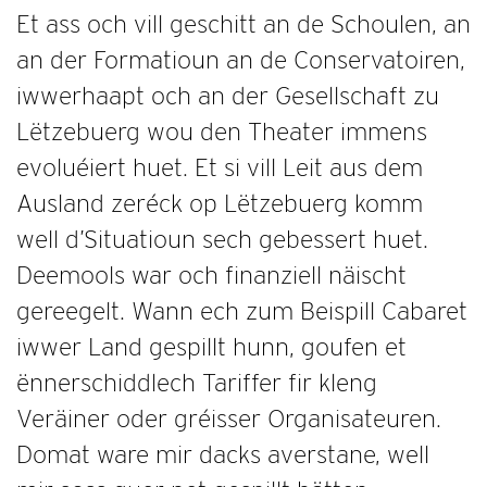
Et ass och vill geschitt an de Schoulen, an
an der Formatioun an de Conservatoiren,
iwwerhaapt och an der Gesellschaft zu
Lëtzebuerg wou den Theater immens
evoluéiert huet. Et si vill Leit aus dem
Ausland zeréck op Lëtzebuerg komm
well d’Situatioun sech gebessert huet.
Deemools war och finanziell näischt
gereegelt. Wann ech zum Beispill Cabaret
iwwer Land gespillt hunn, goufen et
ënnerschiddlech Tariffer fir kleng
Veräiner oder gréisser Organisateuren.
Domat ware mir dacks averstane, well