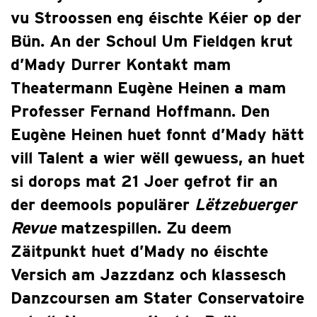
vu Stroossen eng éischte Kéier op der
Bün. An der Schoul Um Fieldgen krut
d’Mady Durrer Kontakt mam
Theatermann Eugène Heinen a mam
Professer Fernand Hoffmann. Den
Eugène Heinen huet fonnt d’Mady hätt
vill Talent a wier wëll gewuess, an huet
si dorops mat 21 Joer gefrot fir an
der deemools populärer
Lëtzebuerger
Revue
matzespillen. Zu deem
Zäitpunkt huet d’Mady no éischte
Versich am Jazzdanz och klassesch
Danzcoursen am Stater Conservatoire