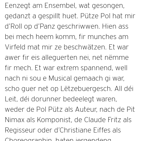
Eenzegt am Ensembel, wat gesongen,
gedanzt a gespillt huet. Pütze Pol hat mir
d’Roll op d’Panz geschriwwen. Hien ass
bei mech heem komm, fir munches am
Virfeld mat mir ze beschwätzen. Et war
awer fir eis alleguerten nei, net nëmme
fir mech. Et war extrem spannend, well
nach ni sou e Musical gemaach gi war,
scho guer net op Lëtzebuergesch. All déi
Leit, déi dorunner bedeelegt waren,
weder de Pol Pütz als Auteur, nach de Pit
Nimax als Komponist, de Claude Fritz als
Regisseur oder d’Christiane Eiffes als
Choreographin, haten iergendeng