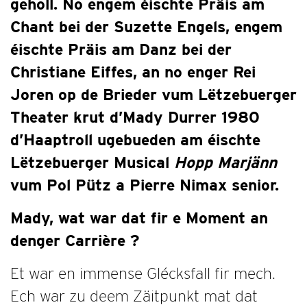
geholl. No engem éischte Präis am
Chant bei der Suzette Engels, engem
éischte Präis am Danz bei der
Christiane Eiffes, an no enger Rei
Joren op de Brieder vum Lëtzebuerger
Theater krut d’Mady Durrer 1980
d’Haaptroll ugebueden am éischte
Lëtzebuerger Musical
Hopp Marjänn
vum Pol Pütz a Pierre Nimax senior.
Mady, wat war dat fir e Moment an
denger Carrière ?
Et war en immense Glécksfall fir mech.
Ech war zu deem Zäitpunkt mat dat