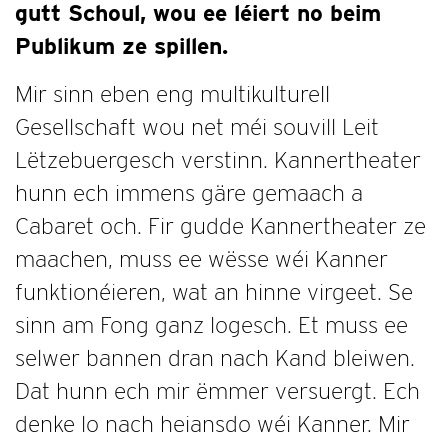
gutt Schoul, wou ee léiert no beim
Publikum ze spillen.
Mir sinn eben eng multikulturell
Gesellschaft wou net méi souvill Leit
Lëtzebuergesch verstinn. Kannertheater
hunn ech immens gäre gemaach a
Cabaret och. Fir gudde Kannertheater ze
maachen, muss ee wësse wéi Kanner
funktionéieren, wat an hinne virgeet. Se
sinn am Fong ganz logesch. Et muss ee
selwer bannen dran nach Kand bleiwen.
Dat hunn ech mir ëmmer versuergt. Ech
denke lo nach heiansdo wéi Kanner. Mir