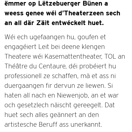
ëmmer op Lëtzebuerger Bünen a
weess genee wéi d’Theaterzeen sech
an all där Zäit entwéckelt huet.
Wéi ech ugefaangen hu, goufen et
engagéiert Leit bei deene klengen
Theatere wéi Kasemattentheater, TOL an
Théâtre du Centaure, déi probéiert hu
professionell ze schaffen, mä et ass ni
duergaangen fir dervun ze liewen. Si
haten all nach en Niewenjob, an et war
och gesetzlech näischt gereegelt. Dat
huet sech alles geännert an den
artistesche Beruff ass unerkannt.