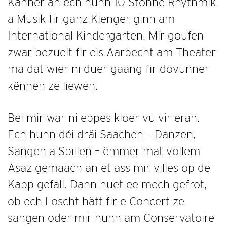
Kanner an ech hunn 10 Stonne Rhythmik
a Musik fir ganz Klenger ginn am
International Kindergarten. Mir goufen
zwar bezuelt fir eis Aarbecht am Theater
ma dat wier ni duer gaang fir dovunner
kënnen ze liewen.
Bei mir war ni eppes kloer vu vir eran.
Ech hunn déi dräi Saachen – Danzen,
Sangen a Spillen – ëmmer mat vollem
Asaz gemaach an et ass mir villes op de
Kapp gefall. Dann huet ee mech gefrot,
ob ech Loscht hätt fir e Concert ze
sangen oder mir hunn am Conservatoire