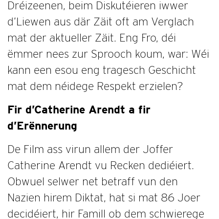
Dréizeenen, beim Diskutéieren iwwer
d’Liewen aus där Zäit oft am Verglach
mat der aktueller Zäit. Eng Fro, déi
ëmmer nees zur Sprooch koum, war: Wéi
kann een esou eng tragesch Geschicht
mat dem néidege Respekt erzielen?
Fir d’Catherine Arendt a fir
d’Erënnerung
De Film ass virun allem der Joffer
Catherine Arendt vu Recken dediéiert.
Obwuel selwer net betraff vun den
Nazien hirem Diktat, hat si mat 86 Joer
decidéiert, hir Famill ob dem schwierege