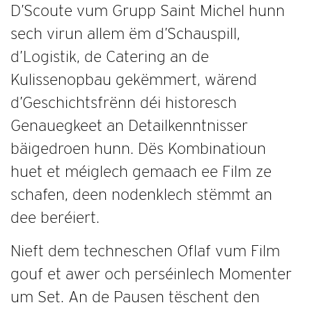
D’Scoute vum Grupp Saint Michel hunn
sech virun allem ëm d’Schauspill,
d’Logistik, de Catering an de
Kulissenopbau gekëmmert, wärend
d’Geschichtsfrënn déi historesch
Genauegkeet an Detailkenntnisser
bäigedroen hunn. Dës Kombinatioun
huet et méiglech gemaach ee Film ze
schafen, deen nodenklech stëmmt an
dee beréiert.
Nieft dem techneschen Oflaf vum Film
gouf et awer och perséinlech Momenter
um Set. An de Pausen tëschent den