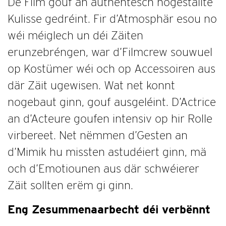
De Film gouf an authentesch nogestallte
Kulisse gedréint. Fir d’Atmosphär esou no
wéi méiglech un déi Zäiten
erunzebréngen, war d’Filmcrew souwuel
op Kostümer wéi och op Accessoiren aus
där Zäit ugewisen. Wat net konnt
nogebaut ginn, gouf ausgeléint. D’Actrice
an d’Acteure goufen intensiv op hir Rolle
virbereet. Net nëmmen d’Gesten an
d’Mimik hu missten astudéiert ginn, mä
och d’Emotiounen aus där schwéierer
Zäit sollten erëm gi ginn.
Eng Zesummenaarbecht déi verbënnt