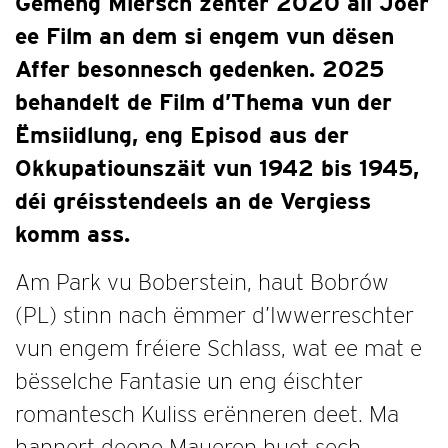
Gemeng Miersch zënter 2020 all Joer
ee Film an dem si engem vun dësen
Affer besonnesch gedenken. 2025
behandelt de Film d’Thema vun der
Ëmsiidlung, eng Episod aus der
Okkupatiounszäit vun 1942 bis 1945,
déi gréisstendeels an de Vergiess
komm ass.
Am Park vu Boberstein, haut Bobrów
(PL) stinn nach ëmmer d’Iwwerreschter
vun engem fréiere Schlass, wat ee mat e
bësselche Fantasie un eng éischter
romantesch Kuliss erënneren deet. Ma
hannert deene Maueren huet sech