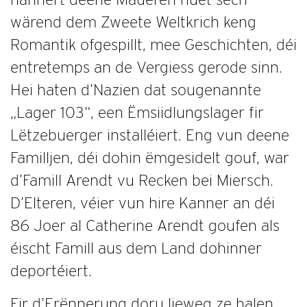
wärend dem Zweete Weltkrich keng
Romantik ofgespillt, mee Geschichten, déi
entretemps an de Vergiess gerode sinn.
Hei haten d’Nazien dat sougenannte
„Lager 103“, een Ëmsiidlungslager fir
Lëtzebuerger installéiert. Eng vun deene
Familljen, déi dohin ëmgesidelt gouf, war
d’Famill Arendt vu Recken bei Miersch.
D’Elteren, véier vun hire Kanner an déi
86 Joer al Catherine Arendt goufen als
éischt Famill aus dem Land dohinner
deportéiert.
Fir d’Erënnerung doru lieweg ze halen,