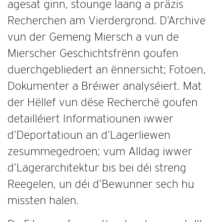
agesat ginn, stounge laang a präzis
Recherchen am Vierdergrond. D’Archive
vun der Gemeng Miersch a vun de
Mierscher Geschichtsfrënn goufen
duerchgebliedert an ënnersicht; Fotoen,
Dokumenter a Bréiwer analyséiert. Mat
der Hëllef vun dëse Recherchë goufen
detailléiert Informatiounen iwwer
d’Deportatioun an d’Lagerliewen
zesummegedroen; vum Alldag iwwer
d’Lagerarchitektur bis bei déi streng
Reegelen, un déi d’Bewunner sech hu
missten halen.