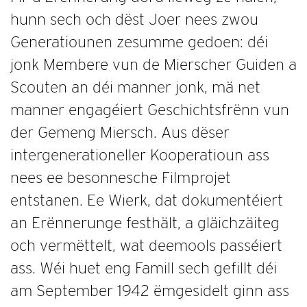
hunn sech och dëst Joer nees zwou
Generatiounen zesumme gedoen: déi
jonk Membere vun de Mierscher Guiden a
Scouten an déi manner jonk, mä net
manner engagéiert Geschichtsfrënn vun
der Gemeng Miersch. Aus dëser
intergenerationeller Kooperatioun ass
nees ee besonnesche Filmprojet
entstanen. Ee Wierk, dat dokumentéiert
an Erënnerunge festhält, a gläichzäiteg
och vermëttelt, wat deemools passéiert
ass. Wéi huet eng Famill sech gefillt déi
am September 1942 ëmgesidelt ginn ass