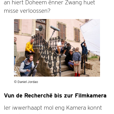
an hiert Doheem ënner Zwang huet
misse verloossen?
© Daniel Jordao
Vun de Recherchë bis zur Filmkamera
Ier iwwerhaapt mol eng Kamera konnt