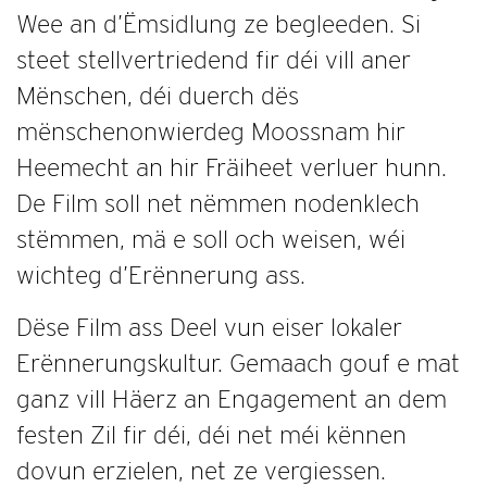
Wee an d’Ëmsidlung ze begleeden. Si
steet stellvertriedend fir déi vill aner
Mënschen, déi duerch dës
mënschenonwierdeg Moossnam hir
Heemecht an hir Fräiheet verluer hunn.
De Film soll net nëmmen nodenklech
stëmmen, mä e soll och weisen, wéi
wichteg d’Erënnerung ass.
Dëse Film ass Deel vun eiser lokaler
Erënnerungskultur. Gemaach gouf e mat
ganz vill Häerz an Engagement an dem
festen Zil fir déi, déi net méi kënnen
dovun erzielen, net ze vergiessen.