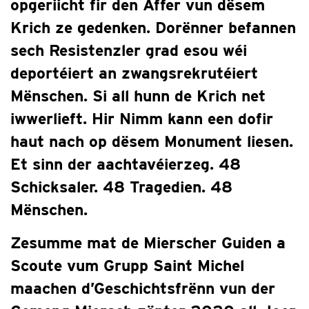
opgeriicht fir den Affer vun dësem
Krich ze gedenken. Dorënner befannen
sech Resistenzler grad esou wéi
deportéiert an zwangsrekrutéiert
Mënschen. Si all hunn de Krich net
iwwerlieft. Hir Nimm kann een dofir
haut nach op dësem Monument liesen.
Et sinn der aachtavéierzeg. 48
Schicksaler. 48 Tragedien. 48
Mënschen.
Zesumme mat de Mierscher Guiden a
Scoute vum Grupp Saint Michel
maachen d’Geschichtsfrënn vun der